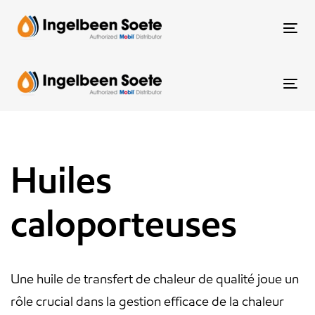
Skip
Skip
links
to
To
content
nav
To
nav
Huiles
caloporteuses
Une huile de transfert de chaleur de qualité joue un
rôle crucial dans la gestion efficace de la chaleur