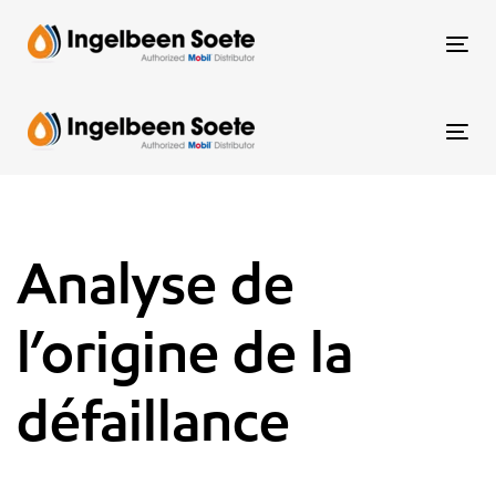
Skip
Skip
links
to
To
content
nav
To
nav
Analyse de
l’origine de la
défaillance