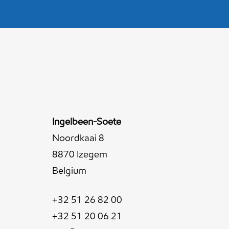
Ingelbeen-Soete
Noordkaai 8
8870 Izegem
Belgium
+32 51 26 82 00
+32 51 20 06 21