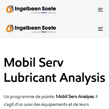
Skip
Skip
links
to
To
content
nav
To
nav
Mobil Serv
Lubricant Analysis
Un programme de pointe:
Mobil Serv Analyse.
Il
s’agit d’un suivi des équipements et de leurs