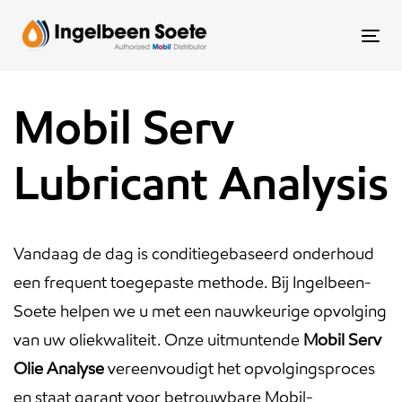
Skip
Skip
links
to
To
content
nav
Mobil Serv
Lubricant Analysis
Vandaag de dag is conditiegebaseerd onderhoud
een frequent toegepaste methode. Bij Ingelbeen-
Soete helpen we u met een nauwkeurige opvolging
van uw oliekwaliteit. Onze uitmuntende
Mobil Serv
Olie Analyse
vereenvoudigt het opvolgingsproces
en staat garant voor betrouwbare Mobil-