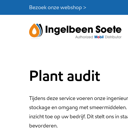
Skip
Skip
Bezoek onze webshop >
links
to
content
Plant audit
Tijdens deze service voeren onze ingenieu
stockage en omgang met smeermiddelen. Wi
inzicht toe op uw bedrijf. Dit stelt ons in
bevorderen.