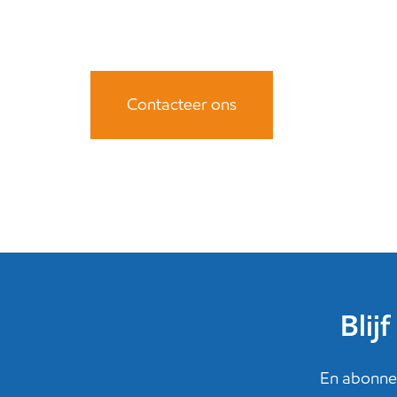
Contacteer ons
Blij
En abonnee