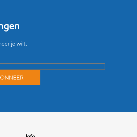
ingen
er je wilt.
Info