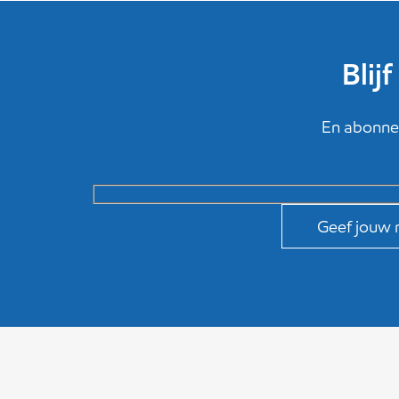
Blij
En abonnee