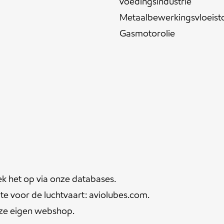
voedingsindustrie
Metaalbewerkingsvloeist
Gasmotorolie
ek het op via onze
databases
.
te voor de luchtvaart:
aviolubes.com
.
nze eigen
webshop
.