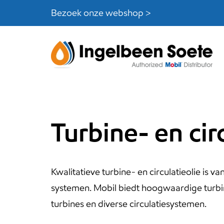
Skip
Skip
Bezoek onze webshop >
links
to
content
Turbine- en cir
Kwalitatieve turbine- en circulatieolie is
systemen. Mobil biedt hoogwaardige turbine-
turbines en diverse circulatiesystemen.