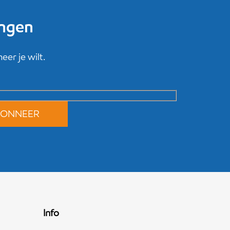
ingen
er je wilt.
Info