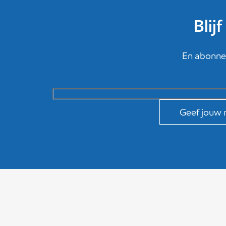
Blij
En abonnee