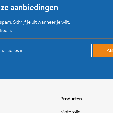
onze aanbiedingen
am. Schrijf je uit wanneer je wilt.
nkedIn
.
Producten
Motorolie