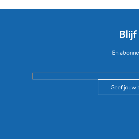
Blij
En abonnee