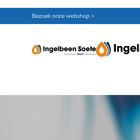
Skip
Skip
links
to
Bezoek onze webshop >
content