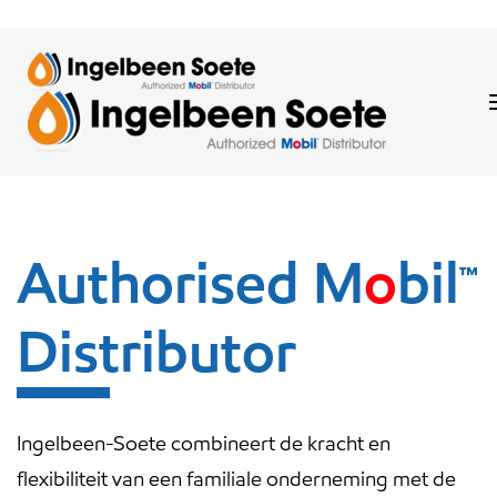
Skip
Skip
links
to
content
Authorised
M
o
bil™
Distributor
Ingelbeen-Soete combineert de kracht en
flexibiliteit van een familiale onderneming met de