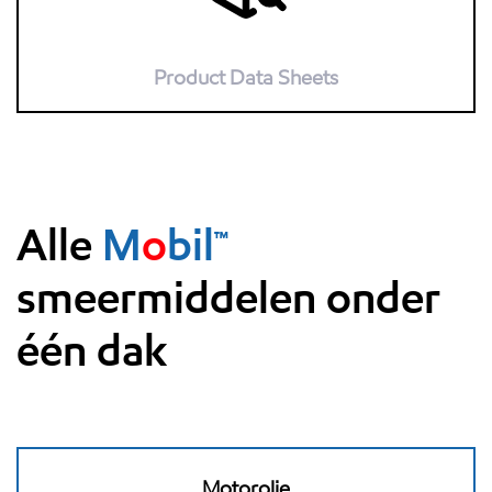
Product Data Sheets
Alle
M
o
bil™
smeermiddelen onder
één dak
Motorolie