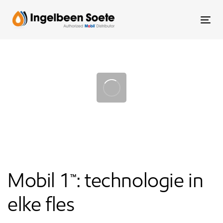
Skip
Skip
links
to
To
content
nav
Post
navigation
Mobil 1™: technologie in
elke fles