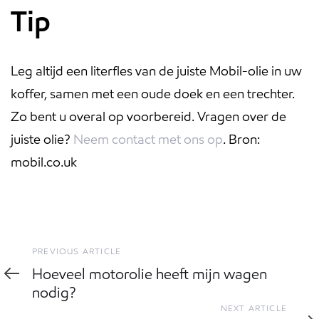
Tip
Leg altijd een literfles van de juiste Mobil-olie in uw
koffer, samen met een oude doek en een trechter.
Zo bent u overal op voorbereid. Vragen over de
juiste olie?
Neem contact met ons op
. Bron:
mobil.co.uk
Previous
PREVIOUS ARTICLE
Article
Hoeveel motorolie heeft mijn wagen
nodig?
Next
NEXT ARTICLE