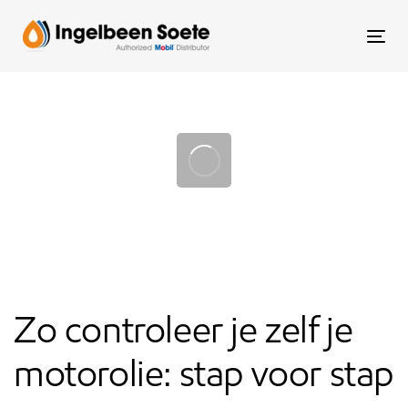
Skip
Skip
links
to
To
content
nav
Post
navigation
Zo controleer je zelf je
motorolie: stap voor stap