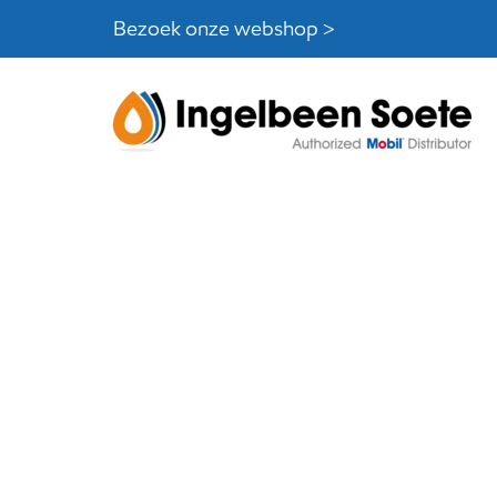
Skip
Skip
Bezoek onze webshop >
links
to
content