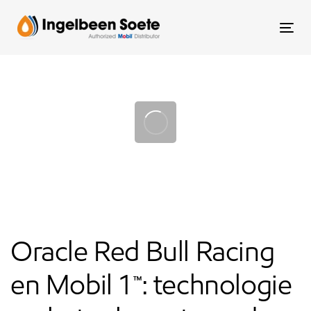
Skip
Skip
links
to
To
content
nav
Post
navigation
Oracle Red Bull Racing
en Mobil 1™: technologie