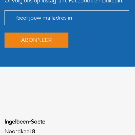
Of volg ons op
Instagram
,
Facebook
en
LinkedIn
.
Ingelbeen-Soete
Noordkaai 8