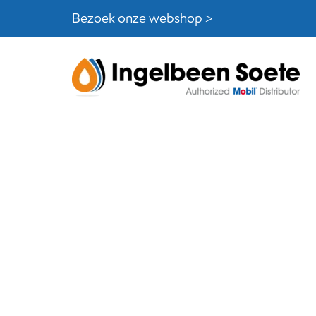
Skip
Skip
Bezoek onze webshop >
links
to
content